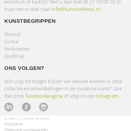
woonhuis of bedrijf? Belt u dan met 06 21 99 00 70 of
stuur een e-mail naar
info@kunstenkleur.nl
.
KUNSTBEGRIPPEN
Dibond
Giclee
Verfsoorten
Zeefdruk
ONS VOLGEN?
Wilt u op de hoogte blijven van nieuwe werken in onze
collectie en ontwikkelingen in de moderne kunst? Like
dan onze
Facebookpagina
of volg ons op
Instagram
.
© Marco's Kunst en Kleur
Disclaimer
Algemene voorwaarden