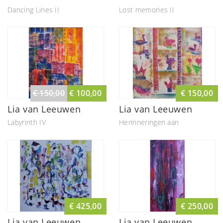
Dancing Lines II
Lost memories II
€ 150,00
€ 100,00
€ 150,00
Lia van Leeuwen
Lia van Leeuwen
Labyrinth IV
Herinneringen aan
€ 425,00
€ 250,00
Lia van Leeuwen
Lia van Leeuwen