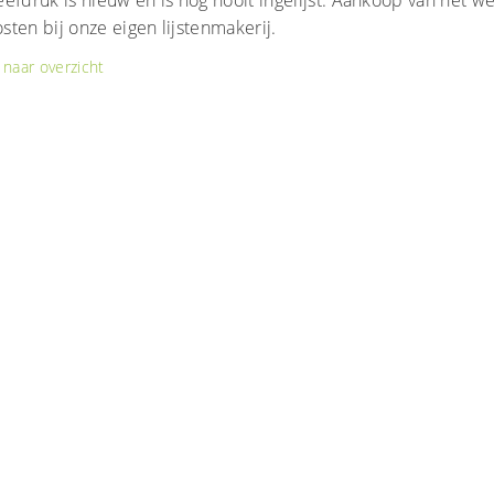
efdruk is nieuw en is nog nooit ingelijst. Aankoop van het w
kosten bij onze eigen lijstenmakerij.
naar overzicht