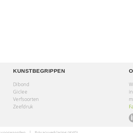
KUNSTBEGRIPPEN
O
Dibond
W
Giclee
i
Verfsoorten
m
r
Zeefdruk
F
 voorwaarden
Privacyverklaring (AVG)