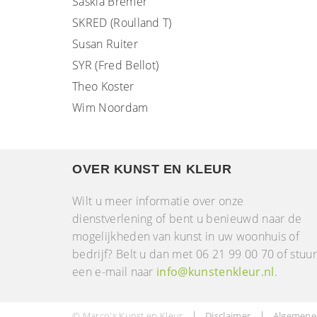
Saskia Bremer
SKRED (Roulland T)
Susan Ruiter
SYR (Fred Bellot)
Theo Koster
Wim Noordam
OVER KUNST EN KLEUR
Wilt u meer informatie over onze
dienstverlening of bent u benieuwd naar de
mogelijkheden van kunst in uw woonhuis of
bedrijf? Belt u dan met 06 21 99 00 70 of stuu
een e-mail naar
info@kunstenkleur.nl
.
© Marco's Kunst en Kleur
Disclaimer
Algemene