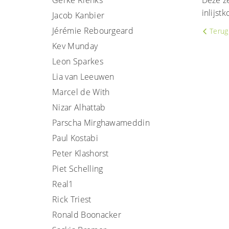
Gerke Rienks
Deze ze
inlijst
Jacob Kanbier
Jérémie Rebourgeard
Terug 
Kev Munday
Leon Sparkes
Lia van Leeuwen
Marcel de With
Nizar Alhattab
Parscha Mirghawameddin
Paul Kostabi
Peter Klashorst
Piet Schelling
Real1
Rick Triest
Ronald Boonacker