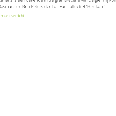
smans is een bekende in de graffiti-scene van Belgie. Hij k
Bosmans en Ben Peters deel uit van collectief 'Hertkore'.
naar overzicht