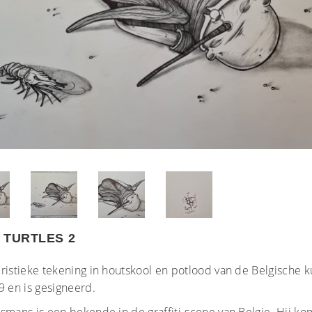
 TURTLES 2
ristieke tekening in houtskool en potlood van de Belgische ku
9 en is gesigneerd.