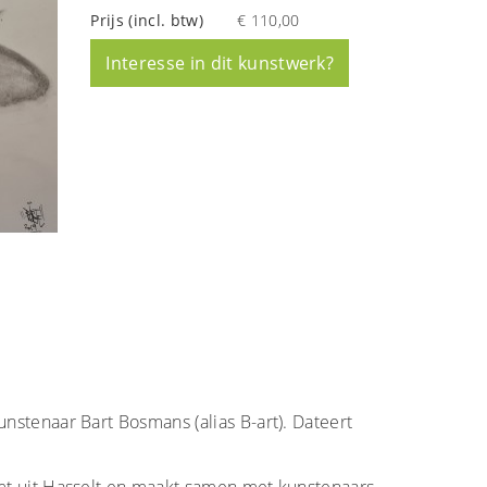
Prijs (incl. btw)
€ 110,00
Interesse in dit kunstwerk?
nstenaar Bart Bosmans (alias B-art). Dateert