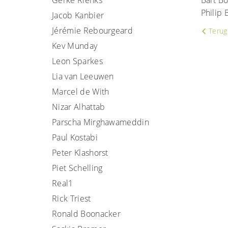
Gerke Rienks
Bart Bo
Philip 
Jacob Kanbier
Jérémie Rebourgeard
Terug 
Kev Munday
Leon Sparkes
Lia van Leeuwen
Marcel de With
Nizar Alhattab
Parscha Mirghawameddin
Paul Kostabi
Peter Klashorst
Piet Schelling
Real1
Rick Triest
Ronald Boonacker