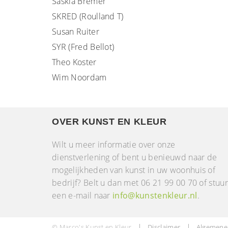
Saskia Bremer
SKRED (Roulland T)
Susan Ruiter
SYR (Fred Bellot)
Theo Koster
Wim Noordam
OVER KUNST EN KLEUR
Wilt u meer informatie over onze
dienstverlening of bent u benieuwd naar de
mogelijkheden van kunst in uw woonhuis of
bedrijf? Belt u dan met 06 21 99 00 70 of stuu
een e-mail naar
info@kunstenkleur.nl
.
© Marco's Kunst en Kleur
Disclaimer
Algemene