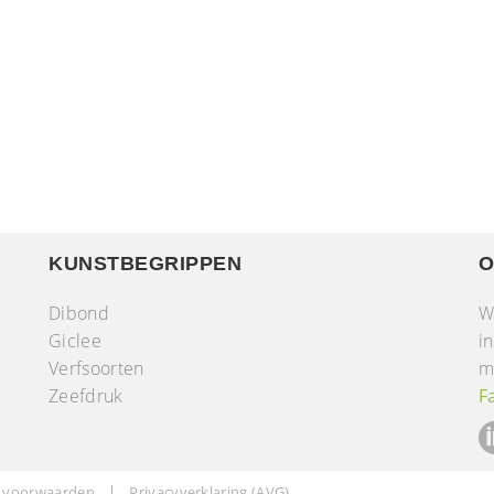
KUNSTBEGRIPPEN
O
Dibond
W
Giclee
i
Verfsoorten
m
r
Zeefdruk
F
 voorwaarden
Privacyverklaring (AVG)