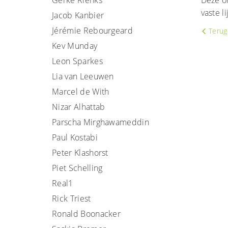
Gerke Rienks
Deze on
vaste 
Jacob Kanbier
Jérémie Rebourgeard
Terug 
Kev Munday
Leon Sparkes
Lia van Leeuwen
Marcel de With
Nizar Alhattab
Parscha Mirghawameddin
Paul Kostabi
Peter Klashorst
Piet Schelling
Real1
Rick Triest
Ronald Boonacker