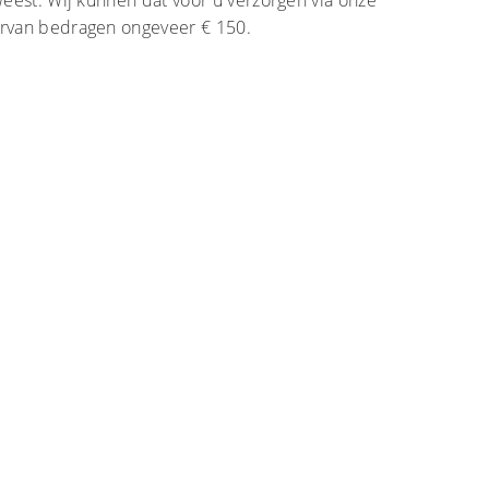
weest. Wij kunnen dat voor u verzorgen via onze
arvan bedragen ongeveer € 150.