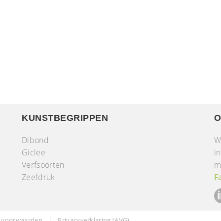
KUNSTBEGRIPPEN
O
Dibond
W
Giclee
i
Verfsoorten
m
r
Zeefdruk
F
 voorwaarden
Privacyverklaring (AVG)