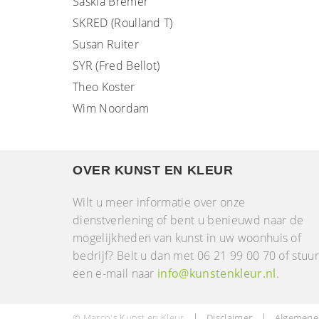
Saskia Bremer
SKRED (Roulland T)
Susan Ruiter
SYR (Fred Bellot)
Theo Koster
Wim Noordam
OVER KUNST EN KLEUR
Wilt u meer informatie over onze
dienstverlening of bent u benieuwd naar de
mogelijkheden van kunst in uw woonhuis of
bedrijf? Belt u dan met 06 21 99 00 70 of stuu
een e-mail naar
info@kunstenkleur.nl
.
© Marco's Kunst en Kleur
Disclaimer
Algemene