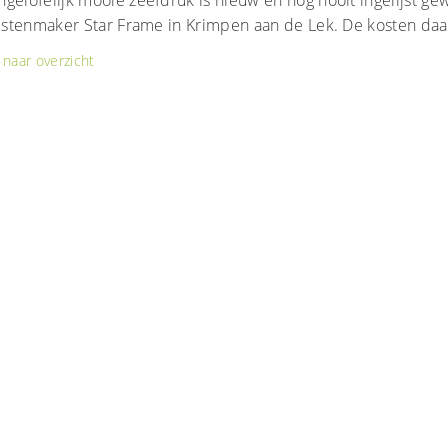
gelofelijk mooie zeefdruk is nieuw en nog nooit ingelijst ge
lijstenmaker Star Frame in Krimpen aan de Lek. De kosten da
naar overzicht