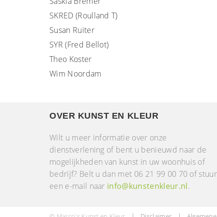
Saskia Bremer
SKRED (Roulland T)
Susan Ruiter
SYR (Fred Bellot)
Theo Koster
Wim Noordam
OVER KUNST EN KLEUR
Wilt u meer informatie over onze
dienstverlening of bent u benieuwd naar de
mogelijkheden van kunst in uw woonhuis of
bedrijf? Belt u dan met 06 21 99 00 70 of stuu
een e-mail naar
info@kunstenkleur.nl
.
© Marco's Kunst en Kleur
Disclaimer
Algemene