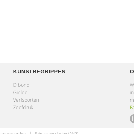
KUNSTBEGRIPPEN
O
Dibond
W
Giclee
i
Verfsoorten
m
r
Zeefdruk
F
 voorwaarden
Privacyverklaring (AVG)