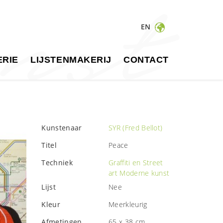
EN
RIE
LIJSTENMAKERIJ
CONTACT
Kunstenaar
SYR (Fred Bellot)
Titel
Peace
Techniek
Graffiti en Street
art
Moderne kunst
Lijst
Nee
Kleur
Meerkleurig
Afmetingen
65 x 38 cm