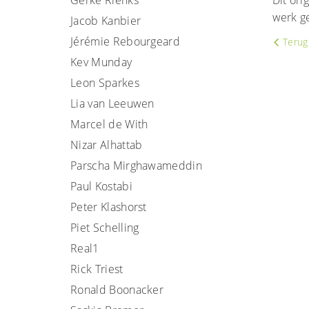
Gerke Rienks
Dit ori
werk ge
Jacob Kanbier
Jérémie Rebourgeard
Terug 
Kev Munday
Leon Sparkes
Lia van Leeuwen
Marcel de With
Nizar Alhattab
Parscha Mirghawameddin
Paul Kostabi
Peter Klashorst
Piet Schelling
Real1
Rick Triest
Ronald Boonacker