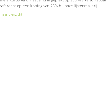
ginele kunstwerk "Peace" is al geplakt op zuurvrij karton zod
eft recht op een korting van 25% bij onze lijstenmakerij.
naar overzicht