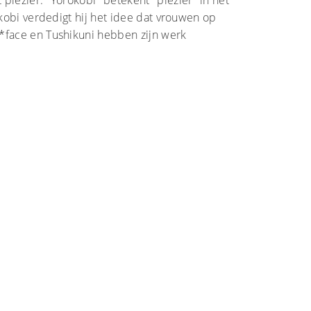
plezier. "Yorokobi" betekent "plezier" in het
okobi verdedigt hij het idee dat vrouwen op
*face en Tushikuni hebben zijn werk