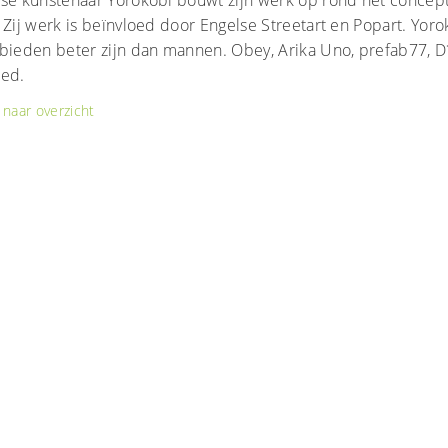
se kunstenaar Yorokobi bouwt zijn werk op rond het concept 
 Zij werk is beïnvloed door Engelse Streetart en Popart. Yor
ebieden beter zijn dan mannen. Obey, Arika Uno, prefab77, D
oed.
naar overzicht