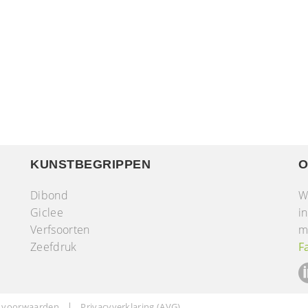
KUNSTBEGRIPPEN
O
Dibond
W
Giclee
i
Verfsoorten
m
r
Zeefdruk
F
 voorwaarden
Privacyverklaring (AVG)