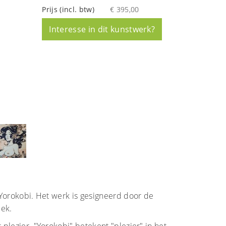
Prijs (incl. btw)
€ 395,00
Interesse in dit kunstwerk?
 Yorokobi. Het werk is gesigneerd door de
iek.