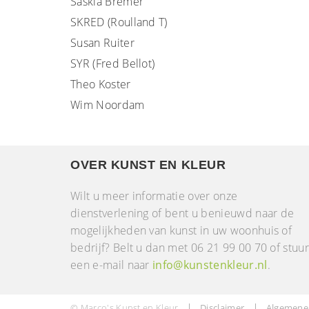
Saskia Bremer
SKRED (Roulland T)
Susan Ruiter
SYR (Fred Bellot)
Theo Koster
Wim Noordam
OVER KUNST EN KLEUR
Wilt u meer informatie over onze
dienstverlening of bent u benieuwd naar de
mogelijkheden van kunst in uw woonhuis of
bedrijf? Belt u dan met 06 21 99 00 70 of stuu
een e-mail naar
info@kunstenkleur.nl
.
© Marco's Kunst en Kleur
Disclaimer
Algemene