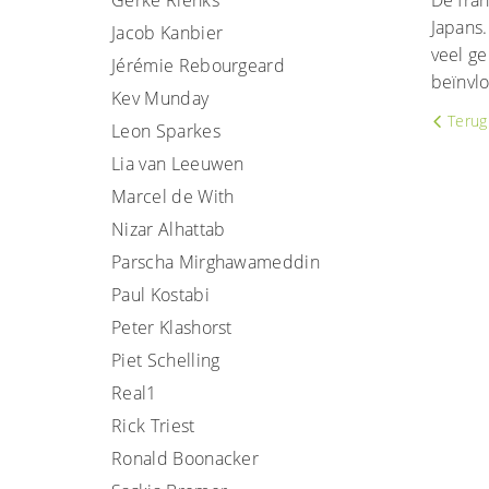
Gerke Rienks
De fran
Japans.
Jacob Kanbier
veel g
Jérémie Rebourgeard
beïnvl
Kev Munday
Terug 
Leon Sparkes
Lia van Leeuwen
Marcel de With
Nizar Alhattab
Parscha Mirghawameddin
Paul Kostabi
Peter Klashorst
Piet Schelling
Real1
Rick Triest
Ronald Boonacker