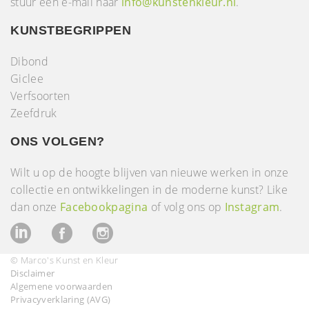
stuur een e-mail naar
info@kunstenkleur.nl
.
KUNSTBEGRIPPEN
Dibond
Giclee
Verfsoorten
Zeefdruk
ONS VOLGEN?
Wilt u op de hoogte blijven van nieuwe werken in onze
collectie en ontwikkelingen in de moderne kunst? Like
dan onze
Facebookpagina
of volg ons op
Instagram
.
© Marco's Kunst en Kleur
Disclaimer
Algemene voorwaarden
Privacyverklaring (AVG)