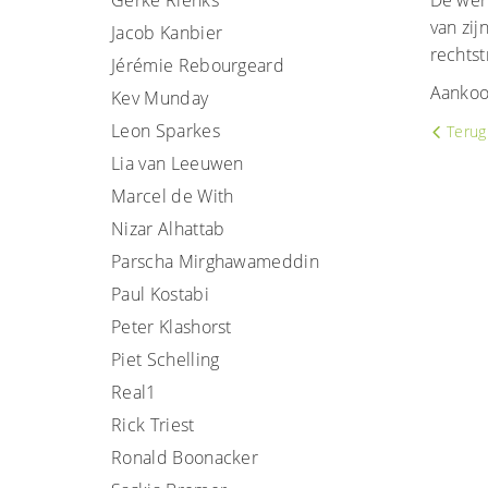
Gerke Rienks
De wer
van zij
Jacob Kanbier
rechts
Jérémie Rebourgeard
Aankoop
Kev Munday
Leon Sparkes
Terug 
Lia van Leeuwen
Marcel de With
Nizar Alhattab
Parscha Mirghawameddin
Paul Kostabi
Peter Klashorst
Piet Schelling
Real1
Rick Triest
Ronald Boonacker