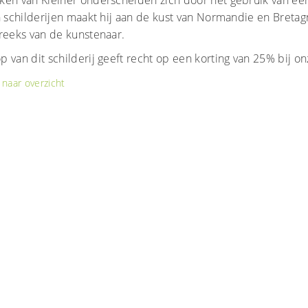
ken van Kleiner onderscheiden zich door het gebruik van een
n schilderijen maakt hij aan de kust van Normandie en Breta
treeks van de kunstenaar.
 van dit schilderij geeft recht op een korting van 25% bij onz
naar overzicht