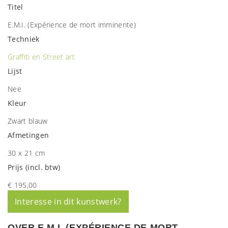
Titel
E.M.I. (Expérience de mort imminente)
Techniek
Graffiti en Street art
Lijst
Nee
Kleur
Zwart blauw
Afmetingen
30 x 21 cm
Prijs (incl. btw)
€ 195,00
Interesse in dit kunstwerk?
OVER E.M.I. (EXPÉRIENCE DE MORT