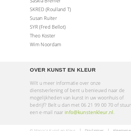
Saskia Bremer
SKRED (Roulland T)
Susan Ruiter
SYR (Fred Bellot)
Theo Koster
Wim Noordam
OVER KUNST EN KLEUR
Wilt u meer informatie over onze
dienstverlening of bent u benieuwd naar de
mogelijkheden van kunst in uw woonhuis of
bedrijf? Belt u dan met 06 21 99 00 70 of stuu
een e-mail naar
info@kunstenkleur.nl
.
© Marco's Kunst en Kleur
Disclaimer
Algemene