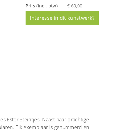
Prijs (incl. btw)
€ 60,00
Interesse in dit kunstwerk?
es Ester Steintjes. Naast haar prachtige
mplaren. Elk exemplaar is genummerd en