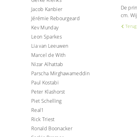
Gerke Rienks
De prin
Jacob Kanbier
cm. Wij
Jérémie Rebourgeard
Terug 
Kev Munday
Leon Sparkes
Lia van Leeuwen
Marcel de With
Nizar Alhattab
Parscha Mirghawameddin
Paul Kostabi
Peter Klashorst
Piet Schelling
Real1
Rick Triest
Ronald Boonacker