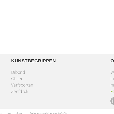
KUNSTBEGRIPPEN
O
Dibond
W
Giclee
i
Verfsoorten
m
r
Zeefdruk
F
 voorwaarden
Privacyverklaring (AVG)