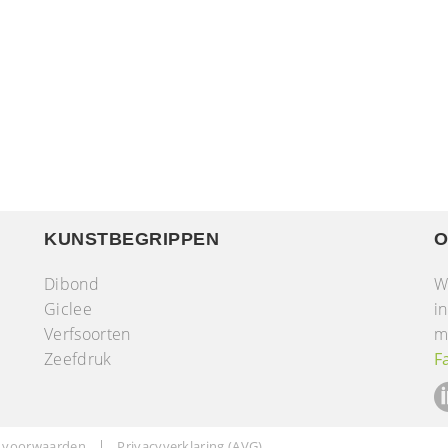
KUNSTBEGRIPPEN
O
Dibond
W
Giclee
i
Verfsoorten
m
r
Zeefdruk
F
 voorwaarden
Privacyverklaring (AVG)