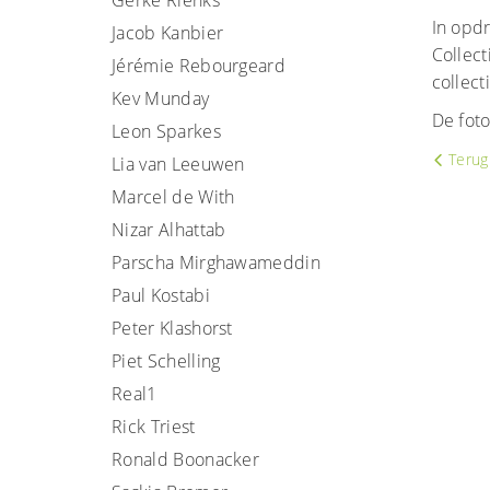
Gerke Rienks
In opdr
Jacob Kanbier
Collec
Jérémie Rebourgeard
collec
Kev Munday
De fot
Leon Sparkes
Terug 
Lia van Leeuwen
Marcel de With
Nizar Alhattab
Parscha Mirghawameddin
Paul Kostabi
Peter Klashorst
Piet Schelling
Real1
Rick Triest
Ronald Boonacker