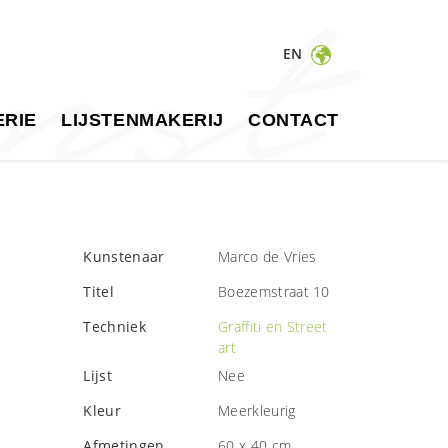
EN
RIE
LIJSTENMAKERIJ
CONTACT
Kunstenaar
Marco de Vries
Titel
Boezemstraat 10
Techniek
Graffiti en Street
art
Lijst
Nee
Kleur
Meerkleurig
Afmetingen
60 x 40 cm