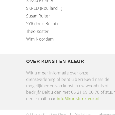
Saskia Bremer
SKRED (Roulland T)
Susan Ruiter
SYR (Fred Bellot)
Theo Koster
Wim Noordam
OVER KUNST EN KLEUR
Wilt u meer informatie over onze
dienstverlening of bent u benieuwd naar de
mogelijkheden van kunst in uw woonhuis of
bedrijf? Belt u dan met 06 21 99 00 70 of stuu
een e-mail naar
info@kunstenkleur.nl
.
© Marco's Kunst en Kleur
Disclaimer
Algemene