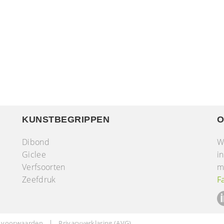
KUNSTBEGRIPPEN
O
Dibond
W
Giclee
i
Verfsoorten
m
r
Zeefdruk
F
 voorwaarden
Privacyverklaring (AVG)