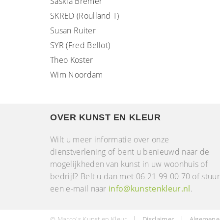
Saskia Bremer
SKRED (Roulland T)
Susan Ruiter
SYR (Fred Bellot)
Theo Koster
Wim Noordam
OVER KUNST EN KLEUR
Wilt u meer informatie over onze
dienstverlening of bent u benieuwd naar de
mogelijkheden van kunst in uw woonhuis of
bedrijf? Belt u dan met 06 21 99 00 70 of stuu
een e-mail naar
info@kunstenkleur.nl
.
© Marco's Kunst en Kleur
Disclaimer
Algemene