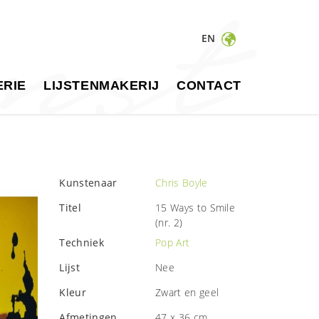
EN
RIE
LIJSTENMAKERIJ
CONTACT
Kunstenaar
Chris Boyle
Titel
15 Ways to Smile
(nr. 2)
Techniek
Pop Art
Lijst
Nee
Kleur
Zwart en geel
Afmetingen
47 x 36 cm