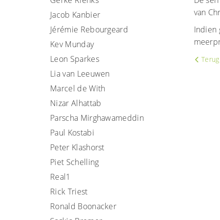
Gerke Rienks
De seri
van Ch
Jacob Kanbier
Jérémie Rebourgeard
Indien 
meerpri
Kev Munday
Leon Sparkes
Terug 
Lia van Leeuwen
Marcel de With
Nizar Alhattab
Parscha Mirghawameddin
Paul Kostabi
Peter Klashorst
Piet Schelling
Real1
Rick Triest
Ronald Boonacker