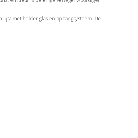
Kunst en Kleur is de enige vertegenwoordiger
m lijst met helder glas en ophangsysteem. De