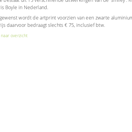
e bestaat uit 15 verschillende uitwerkingen van de 'smiley'. 
ris Boyle in Nederland.
gewenst wordt de artprint voorzien van een zwarte aluminiu
js daarvoor bedraagt slechts € 75, inclusief btw.
naar overzicht