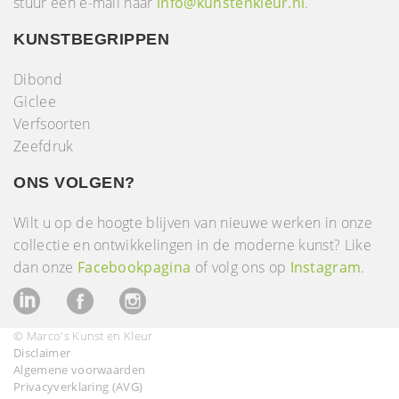
stuur een e-mail naar
info@kunstenkleur.nl
.
KUNSTBEGRIPPEN
Dibond
Giclee
Verfsoorten
Zeefdruk
ONS VOLGEN?
Wilt u op de hoogte blijven van nieuwe werken in onze
collectie en ontwikkelingen in de moderne kunst? Like
dan onze
Facebookpagina
of volg ons op
Instagram
.
© Marco's Kunst en Kleur
Disclaimer
Algemene voorwaarden
Privacyverklaring (AVG)